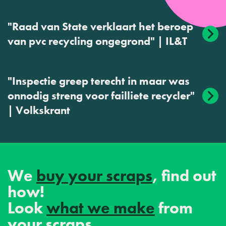
"Raad van State verklaart het beroep
van pvc recycling ongegrond" | IL&T
"Inspectie greep terecht in maar was
onnodig streng voor failliete recycler"
| Volkskrant
We
buy your scraps
, find out
how!
Look
what we make
from
your scraps.